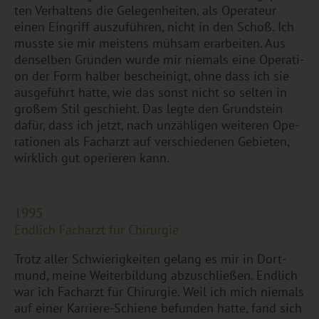
ten Ver­hal­tens die Ge­le­gen­hei­ten, als Ope­ra­teur
einen Ein­griff aus­zu­füh­ren, nicht in den Schoß. Ich
muss­te sie mir meis­tens müh­sam er­ar­bei­ten. Aus
den­sel­ben Grün­den wurde mir nie­mals eine Ope­ra­ti­
on der Form hal­ber be­schei­nigt, ohne dass ich sie
aus­ge­führt hätte, wie das sonst nicht so sel­ten in
gro­ßem Stil ge­schieht. Das legte den Grund­stein
dafür, dass ich jetzt, nach un­zäh­li­gen wei­te­ren Ope­
ra­tio­nen als Fach­arzt auf ver­schie­de­nen Ge­bie­ten,
wirk­lich gut ope­rie­ren kann.
1995
End­lich Fach­arzt für Chir­ur­gie
Trotz aller Schwie­rig­kei­ten ge­lang es mir in Dort­
mund, meine Wei­ter­bil­dung ab­zu­schlie­ßen. End­lich
war ich Fach­arzt für Chir­ur­gie. Weil ich mich nie­mals
auf einer Kar­rie­re-Schie­ne be­fun­den hatte, fand sich