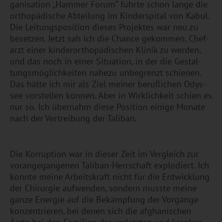
ga­ni­sa­ti­on „Ham­mer Forum“ führ­te schon lange die
or­tho­pä­di­sche Ab­tei­lung im Kin­der­spi­tal von Kabul.
Die Lei­tungs­po­si­ti­on die­ses Pro­jek­tes war neu zu
be­set­zen. Jetzt sah ich die Chan­ce ge­kom­men, Chef­
arzt einer kin­der­or­tho­pä­di­schen Kli­nik zu wer­den,
und das noch in einer Si­tua­ti­on, in der die Ge­stal­
tungs­mög­lich­kei­ten na­he­zu un­be­grenzt schie­nen.
Das hätte ich mir als Ziel mei­ner be­ruf­li­chen Odys­
see vor­stel­len kön­nen. Aber in Wirk­lich­keit schien es
nur so. Ich über­nahm diese Po­si­ti­on ei­ni­ge Mo­na­te
nach der Ver­trei­bung der Ta­li­ban.
Die Kor­rup­ti­on war in die­ser Zeit im Ver­gleich zur
vor­an­ge­gan­ge­nen Ta­li­ban-Herr­schaft ex­plo­diert. Ich
konn­te meine Ar­beits­kraft nicht für die Ent­wick­lung
der Chir­ur­gie auf­wen­den, son­dern muss­te meine
ganze En­er­gie auf die Be­kämp­fung der Vor­gän­ge
kon­zen­trie­ren, bei denen sich die af­gha­ni­schen