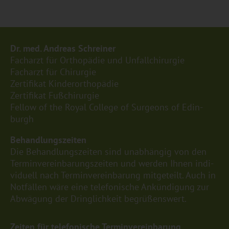
Dr. med. An­dre­as Schrei­ner
Fach­arzt für Or­tho­pä­die und Un­fall­chir­ur­gie
Fach­arzt für Chir­ur­gie
Zer­ti­fi­kat Kin­der­or­tho­pä­die
Zer­ti­fi­kat Fu­ßchir­ur­gie
Fel­low of the Royal Col­le­ge of Sur­ge­ons of Edin­
burgh
Be­hand­lungs­zei­ten
Die Be­hand­lungs­zei­ten sind un­ab­hän­gig von den
Ter­min­ver­ein­ba­rungs­zei­ten und wer­den Ihnen in­di­
vi­du­ell nach Ter­min­ver­ein­ba­rung mit­ge­teilt. Auch in
Not­fäl­len wäre eine te­le­fo­ni­sche An­kün­di­gung zur
Ab­wä­gung der Dring­lich­keit be­grü­ßens­wert.
Zei­ten für te­le­fo­ni­sche Ter­min­ver­ein­ba­rung