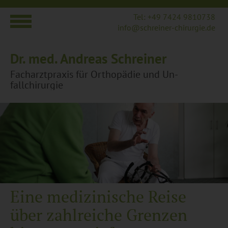
Tel: +49 7424 9810738
info@​schreiner-​chirurgie.​de
Dr. med. An­dre­as Schrei­ner
Fach­arzt­pra­xis für Or­tho­pä­die und Un­
fall­chi­rur­gie
Eine me­di­zi­ni­sche Reise
über zahl­rei­che Gren­zen