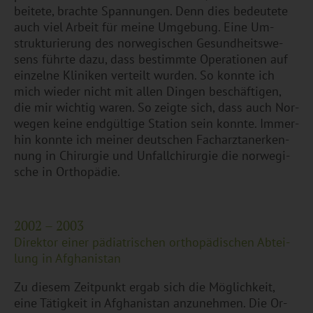
bei­te­te, brach­te Span­nun­gen. Denn dies be­deu­te­te
auch viel Ar­beit für meine Um­ge­bung. Eine Um­
struk­tu­rie­rung des nor­we­gi­schen Ge­sund­heits­we­
sens führ­te dazu, dass be­stimm­te Ope­ra­tio­nen auf
ein­zel­ne Kli­ni­ken ver­teilt wur­den. So konn­te ich
mich wie­der nicht mit allen Din­gen be­schäf­ti­gen,
die mir wich­tig waren. So zeig­te sich, dass auch Nor­
we­gen keine end­gül­ti­ge Sta­ti­on sein konn­te. Im­mer­
hin konn­te ich mei­ner deut­schen Fach­arzt­an­er­ken­
nung in Chir­ur­gie und Un­fall­chir­ur­gie die nor­we­gi­
sche in Or­tho­pä­die.
2002 – 2003
Di­rek­tor einer päd­ia­tri­schen or­tho­pä­di­schen Ab­tei­
lung in Af­gha­ni­stan
Zu die­sem Zeit­punkt ergab sich die Mög­lich­keit,
eine Tä­tig­keit in Af­gha­ni­stan an­zu­neh­men. Die Or­