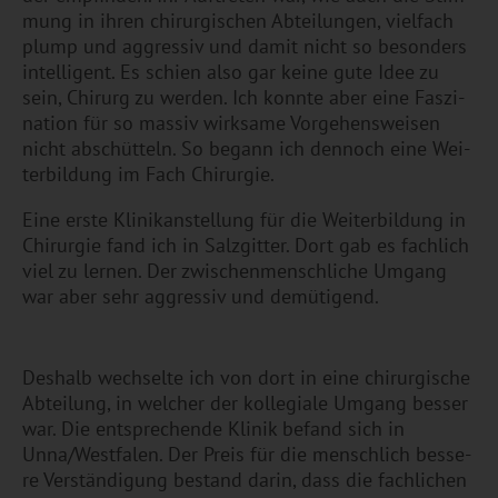
mung in ihren chir­ur­gi­schen Ab­tei­lun­gen, viel­fach
plump und ag­gres­siv und damit nicht so be­son­ders
in­tel­li­gent. Es schien also gar keine gute Idee zu
sein, Chir­urg zu wer­den. Ich konn­te aber eine Fas­zi­
na­ti­on für so mas­siv wirk­sa­me Vor­ge­hens­wei­sen
nicht ab­schüt­teln. So be­gann ich den­noch eine Wei­
ter­bil­dung im Fach Chir­ur­gie.
Eine erste Kli­ni­k­an­stel­lung für die Wei­ter­bil­dung in
Chir­ur­gie fand ich in Salz­git­ter. Dort gab es fach­lich
viel zu ler­nen. Der zwi­schen­mensch­li­che Um­gang
war aber sehr ag­gres­siv und de­mü­ti­gend.
Des­halb wech­sel­te ich von dort in eine chir­ur­gi­sche
Ab­tei­lung, in wel­cher der kol­le­gia­le Um­gang bes­ser
war. Die ent­spre­chen­de Kli­nik be­fand sich in
Unna/West­fa­len. Der Preis für die mensch­lich bes­se­
re Ver­stän­di­gung be­stand darin, dass die fach­li­chen