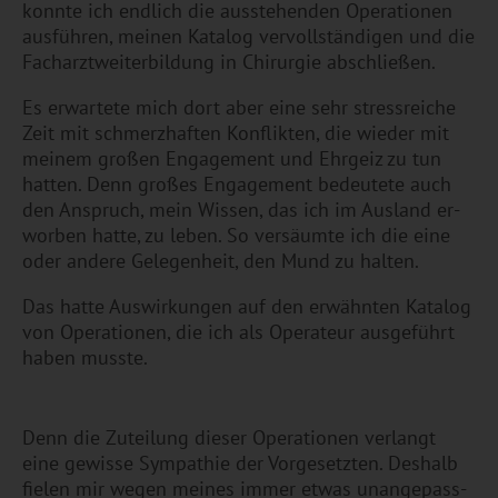
konn­te ich end­lich die aus­ste­hen­den Ope­ra­tio­nen
aus­füh­ren, mei­nen Ka­ta­log ver­voll­stän­di­gen und die
Fach­arzt­wei­ter­bil­dung in Chir­ur­gie ab­schlie­ßen.
Es er­war­te­te mich dort aber eine sehr stress­rei­che
Zeit mit schmerz­haf­ten Kon­flik­ten, die wie­der mit
mei­nem gro­ßen En­ga­ge­ment und Ehr­geiz zu tun
hat­ten. Denn gro­ßes En­ga­ge­ment be­deu­te­te auch
den An­spruch, mein Wis­sen, das ich im Aus­land er­
wor­ben hatte, zu leben. So ver­säum­te ich die eine
oder an­de­re Ge­le­gen­heit, den Mund zu hal­ten.
Das hatte Aus­wir­kun­gen auf den er­wähn­ten Ka­ta­log
von Ope­ra­tio­nen, die ich als Ope­ra­teur aus­ge­führt
haben muss­te.
Denn die Zu­tei­lung die­ser Ope­ra­tio­nen ver­langt
eine ge­wis­se Sym­pa­thie der Vor­ge­setz­ten. Des­halb
fie­len mir wegen mei­nes immer etwas un­an­ge­pass­