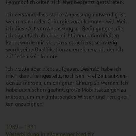
Lern­mög­lich­kei­ten sich eher be­grenzt ge­stal­te­ten.
Ich ver­stand, dass star­ke An­pas­sung not­wen­dig ist,
wenn man in der Chir­ur­gie vor­an­kom­men will. Weil
ich diese Art von An­pas­sung an Be­din­gun­gen, die
ich ei­gent­lich ab­leh­ne, nicht immer durch­hal­ten
kann, wurde mir klar, dass es äu­ßerst schwie­rig
würde, eine Qua­li­fi­ka­ti­on zu er­rei­chen, mit der ich
zu­frie­den sein konn­te.
Ich woll­te aber nicht auf­ge­ben. Des­halb habe ich
mich dar­auf ein­ge­stellt, noch sehr viel Zeit auf­wen­
den zu müs­sen, um ein guter Chir­urg zu wer­den. Ich
habe auch schon ge­ahnt, große Mo­bi­li­tät zei­gen zu
müs­sen, um mir um­fas­sen­des Wis­sen und Fer­tig­kei­
ten an­zu­eig­nen.
1989 – 1991
Wei­ter­bil­dung in all­ge­mei­ner Me­di­zin