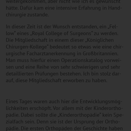
wei­ter­ge­kom­men, aber nicht wie ich es ge­wünscht
hätte. Dafür kam eine in­ten­si­ve Er­fah­rung in Hand­
chir­ur­gie zu­stan­de.
In die­ser Zeit ist der Wunsch ent­stan­den, ein „Fel­
low“ eines „Royal Col­le­ge of Sur­ge­ons“ zu wer­den.
Die Mit­glied­schaft in einem die­ser „Kö­nig­li­chen
Chir­ur­gen-Kol­le­ge“ be­deu­tet so etwas wie eine chir­
ur­gi­sche Fach­arzt­an­er­ken­nung in Großbri­tan­ni­en.
Man muss hier­für einen Ope­ra­ti­ons­ka­ta­log vor­wei­
sen und eine Reihe von sehr schwie­ri­gen und sehr
de­tail­lier­ten Prü­fun­gen be­stehen. Ich bin stolz dar­
auf, diese Mit­glied­schaft er­wor­ben zu haben.
Eines Tages waren auch hier die Ent­wick­lungs­mög­
lich­kei­ten er­schöpft. Vor allem mit der Kin­der­or­tho­
pä­die. Dabei soll­te die „Kin­der­or­tho­pä­die“ kein Spe­
zi­al­fach sein. Denn sie ist der Ur­sprung der Or­tho­
pä­die. Die ers­ten Or­tho­pä­den der Ge­schich­te haben