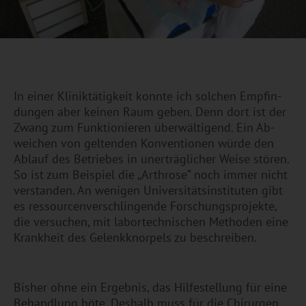
In einer Kli­nik­tä­tig­keit konn­te ich sol­chen Emp­fin­
dun­gen aber kei­nen Raum geben. Denn dort ist der
Zwang zum Funk­tio­nie­ren über­wäl­ti­gend. Ein Ab­
wei­chen von gel­ten­den Kon­ven­tio­nen würde den
Ab­lauf des Be­trie­bes in un­er­träg­li­cher Weise stö­ren.
So ist zum Bei­spiel die „Ar­thro­se“ noch immer nicht
ver­stan­den. An we­ni­gen Uni­ver­si­täts­in­sti­tu­ten gibt
es res­sour­cen­ver­schlin­gen­de For­schungs­pro­jek­te,
die ver­su­chen, mit la­bor­tech­ni­schen Metho­den eine
Krank­heit des Ge­lenk­knor­pels zu be­schrei­ben.
Bis­her ohne ein Er­geb­nis, das Hil­fe­stel­lung für eine
Be­hand­lung böte. Des­halb muss für die Chir­ur­gen