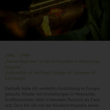
1996 – 1999
„Se­ni­or Re­gis­trar“ in der Or­tho­pä­die in New­cast­le,
Eng­land
„Fel­low­ship of the Royal Col­le­ge of Sur­ge­ons of
Edin­burgh“
Des­halb habe ich wei­ter­hin Aus­bil­dung in Eu­ro­pa
ge­sucht. Wie­der mit An­stel­lun­gen in New­cast­le,
Großbri­tan­ni­en. Jetzt in bes­se­rer Po­si­ti­on als Fach­
arzt. Dort bin ich mit der Kin­der­or­tho­pä­die etwas