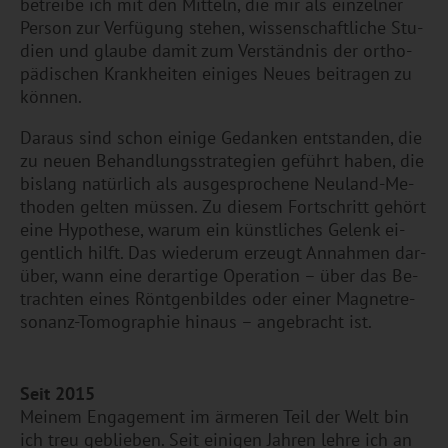
be­trei­be ich mit den Mit­teln, die mir als ein­zel­ner
Per­son zur Ver­fü­gung ste­hen, wis­sen­schaft­li­che Stu­
di­en und glau­be damit zum Ver­ständ­nis der or­tho­
pä­di­schen Krank­hei­ten ei­ni­ges Neues bei­tra­gen zu
kön­nen.
Dar­aus sind schon ei­ni­ge Ge­dan­ken ent­stan­den, die
zu neuen Be­hand­lungs­stra­te­gi­en ge­führt haben, die
bis­lang na­tür­lich als aus­ge­spro­che­ne Neu­land-Me­
tho­den gel­ten müs­sen. Zu die­sem Fort­schritt ge­hört
eine Hy­po­the­se, warum ein künst­li­ches Ge­lenk ei­
gent­lich hilft. Das wie­der­um er­zeugt An­nah­men dar­
über, wann eine der­ar­ti­ge Ope­ra­ti­on – über das Be­
trach­ten eines Rönt­gen­bil­des oder einer Ma­gnet­re­
so­nanz-To­mo­gra­phie hin­aus – an­ge­bracht ist.
Seit 2015
Mei­nem En­ga­ge­ment im är­me­ren Teil der Welt bin
ich treu ge­blie­ben. Seit ei­ni­gen Jah­ren lehre ich an