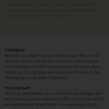
ein­mal einen „Grüb­ler“ nann­te. Er ließ sich als El­
säs­ser, der nor­ma­ler­wei­se Fran­zö­sisch sprach, dafür
ei­gens das deut­sche Wort ein­fal­len.
In­tel­li­genz
Nun, das „Grü­beln“ ist nun ein­mal mein Wesen. Ich
glau­be, dass es meine Be­ru­fung ist, mehr Den­ken
und In­tel­li­genz in die Chir­ur­gie ein­zu­brin­gen. Denn
heute bin ich mit dem exis­tie­ren­den Wis­sen in der
Or­tho­pä­die nicht mehr zu­frie­den.
Wis­sen­schaft
So ist es ge­kom­men, dass ich mich seit ei­ni­gen Jah­
ren in­ten­siv darum be­mü­he, tie­fe­re Ein­sich­ten in die
or­tho­pä­di­schen Krank­hei­ten zu ent­wi­ckeln. Dafür