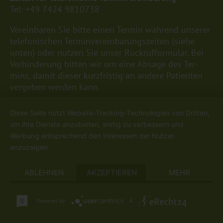
Tel:
+49 7424 9810738
Ver­ein­ba­ren Sie bitte einen Ter­min wäh­rend un­se­rer
te­le­fo­ni­schen Ter­min­ver­ein­ba­rungs­zei­ten (siehe
unten) oder nut­zen Sie unser
Rück­ruf­for­mu­lar
. Bei
Ver­hin­de­rung bit­ten wir um eine Ab­sa­ge des Ter­
mins, damit die­ser kurz­fris­tig an an­de­re Pa­ti­en­ten
ver­ge­ben wer­den kann.
Mon­tag: 09.00 bis 12.00 Uhr / 14.00 bis 18.00 Uhr
Diese Seite nutzt Website-Tracking-Technologien von Dritten,
Diens­tag: 08.30 bis 12.00 Uhr / 14.00 bis 18.00 Uhr
um ihre Dienste anzubieten, stetig zu verbessern und
Mitt­woch: 08.00 bis 12.00 Uhr
Werbung entsprechend den Interessen der Nutzer
Don­ners­tag: 08.00 bis 12.00 Uhr / 14.00 bis 18.00
anzuzeigen.
Uhr
Frei­tag: 08.00 bis 12.00 Uhr
ABLEHNEN
AKZEPTIEREN
MEHR
Powered by
&