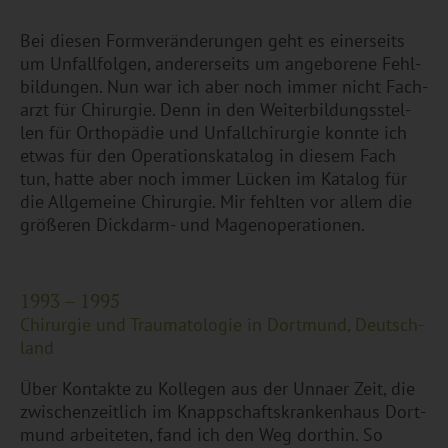
Bei die­sen Form­ver­än­de­run­gen geht es ei­ner­seits
um Un­fall­fol­gen, an­de­rer­seits um an­ge­bo­re­ne Fehl­
bil­dun­gen. Nun war ich aber noch immer nicht Fach­
arzt für Chir­ur­gie. Denn in den Wei­ter­bil­dungs­stel­
len für Or­tho­pä­die und Un­fall­chir­ur­gie konn­te ich
etwas für den Ope­ra­ti­ons­ka­ta­log in die­sem Fach
tun, hatte aber noch immer Lü­cken im Ka­ta­log für
die All­ge­mei­ne Chir­ur­gie. Mir fehl­ten vor allem die
grö­ße­ren Dick­darm- und Ma­gen­ope­ra­tio­nen.
1993 – 1995
Chir­ur­gie und Trau­ma­to­lo­gie in Dort­mund, Deutsch­
land
Über Kon­tak­te zu Kol­le­gen aus der Un­na­er Zeit, die
zwi­schen­zeit­lich im Knapp­schafts­kran­ken­haus Dort­
mund ar­bei­te­ten, fand ich den Weg dort­hin. So