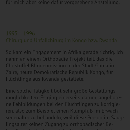
für mich aber keine dafür vor­ge­se­he­ne An­stel­lung.
1995 – 1996
Chir­urg und Un­fall­chir­urg im Kongo bzw. Rwan­da
So kam ein En­ga­ge­ment in Afri­ka ge­ra­de rich­tig. Ich
nahm an einem Or­tho­pä­die-Pro­jekt teil, das die
Chris­tof­fel Blin­den­mis­si­on in der Stadt Goma in
Zaire, heute De­mo­kra­ti­sche Re­pu­blik Kongo, für
Flücht­lin­ge aus Rwan­da ge­stal­te­te.
Eine sol­che Tä­tig­keit bot sehr große Ge­stal­tungs­
mög­lich­kei­ten. Es ging ei­ner­seits darum, an­ge­bo­re­
ne Fehl­bil­dun­gen bei den Flücht­lin­gen zu kor­ri­gie­
ren, also zum Bei­spiel einen Klump­fuß im Er­wach­
se­nen­al­ter zu be­han­deln, weil diese Per­son im Säug­
lings­al­ter kei­nen Zu­gang zu or­tho­pä­di­scher Be­