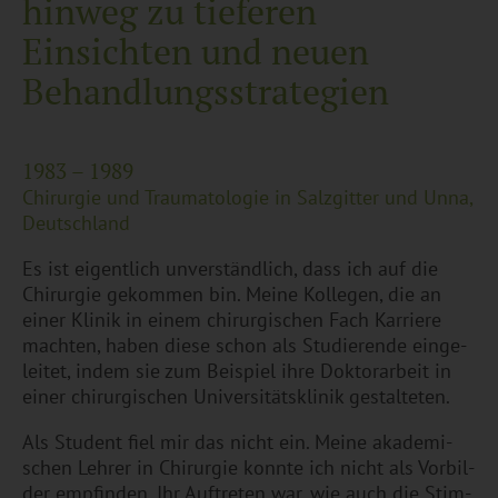
hin­weg zu tie­fe­ren
Ein­sich­ten und neuen
Be­hand­lungs­stra­te­gi­en
1983 – 1989
Chir­ur­gie und Trau­ma­to­lo­gie in Salz­git­ter und Unna,
Deutsch­land
Es ist ei­gent­lich un­ver­ständ­lich, dass ich auf die
Chir­ur­gie ge­kom­men bin. Meine Kol­le­gen, die an
einer Kli­nik in einem chir­ur­gi­schen Fach Kar­rie­re
mach­ten, haben diese schon als Stu­die­ren­de ein­ge­
lei­tet, indem sie zum Bei­spiel ihre Dok­tor­ar­beit in
einer chir­ur­gi­schen Uni­ver­si­täts­kli­nik ge­stal­te­ten.
Als Stu­dent fiel mir das nicht ein. Meine aka­de­mi­
schen Leh­rer in Chir­ur­gie konn­te ich nicht als Vor­bil­
der emp­fin­den. Ihr Auf­tre­ten war, wie auch die Stim­