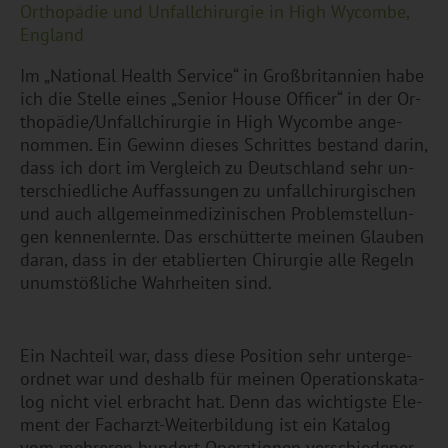
Or­tho­pä­die und Un­fall­chir­ur­gie in High Wy­com­be,
Eng­land
Im „Na­tio­nal Health Ser­vice“ in Großbri­tan­ni­en habe
ich die Stel­le eines „Se­ni­or House Of­fi­cer“ in der Or­
tho­pä­die/Un­fall­chir­ur­gie in High Wy­com­be an­ge­
nom­men. Ein Ge­winn die­ses Schrit­tes be­stand darin,
dass ich dort im Ver­gleich zu Deutsch­land sehr un­
ter­schied­li­che Auf­fas­sun­gen zu un­fall­chir­ur­gi­schen
und auch all­ge­mein­me­di­zi­ni­schen Pro­blem­stel­lun­
gen ken­nen­lern­te. Das er­schüt­ter­te mei­nen Glau­ben
daran, dass in der eta­blier­ten Chir­ur­gie alle Re­geln
un­um­stö­ß­li­che Wahr­hei­ten sind.
Ein Nach­teil war, dass diese Po­si­ti­on sehr un­ter­ge­
ord­net war und des­halb für mei­nen Ope­ra­ti­ons­ka­ta­
log nicht viel er­bracht hat. Denn das wich­tigs­te Ele­
ment der Fach­arzt-Wei­ter­bil­dung ist ein Ka­ta­log
vom meh­re­ren hun­dert Ope­ra­tio­nen ver­schie­de­ner