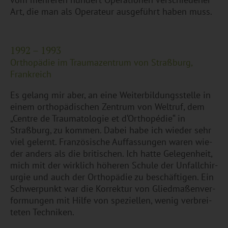
Art, die man als Ope­ra­teur aus­ge­führt haben muss.
1992 – 1993
Or­tho­pä­die im Trau­ma­zen­trum von Straßburg,
Frank­reich
Es ge­lang mir aber, an eine Wei­ter­bil­dungs­stel­le in
einem or­tho­pä­di­schen Zen­trum von Welt­ruf, dem
„Cent­re de Trau­ma­to­lo­gie et d‘Or­thopé­die“ in
Straßburg, zu kom­men. Dabei habe ich wie­der sehr
viel ge­lernt. Fran­zö­si­sche Auf­fas­sun­gen waren wie­
der an­ders als die bri­ti­schen. Ich hatte Ge­le­gen­heit,
mich mit der wirk­lich hö­he­ren Schu­le der Un­fall­chir­
ur­gie und auch der Or­tho­pä­die zu be­schäf­ti­gen. Ein
Schwer­punkt war die Kor­rek­tur von Glied­ma­ßen­ver­
for­mun­gen mit Hilfe von spe­zi­el­len, wenig ver­brei­
te­ten Tech­ni­ken.