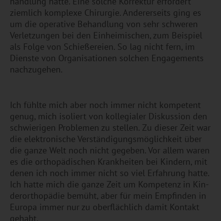
hand­lung hatte. Eine sol­che Kor­rek­tur er­for­dert
ziem­lich kom­ple­xe Chir­ur­gie. An­de­rer­seits ging es
um die ope­ra­ti­ve Be­hand­lung von sehr schwe­ren
Ver­let­zun­gen bei den Ein­hei­mi­schen, zum Bei­spiel
als Folge von Schie­ße­rei­en. So lag nicht fern, im
Diens­te von Or­ga­ni­sa­tio­nen sol­chen En­ga­ge­ments
nach­zu­ge­hen.
Ich fühl­te mich aber noch immer nicht kom­pe­tent
genug, mich iso­liert von kol­le­gia­ler Dis­kus­si­on den
schwie­ri­gen Pro­ble­men zu stel­len. Zu die­ser Zeit war
die elek­tro­ni­sche Ver­stän­di­gungs­mög­lich­keit über
die ganze Welt noch nicht ge­ge­ben. Vor allem waren
es die or­tho­pä­di­schen Krank­hei­ten bei Kin­dern, mit
denen ich noch immer nicht so viel Er­fah­rung hatte.
Ich hatte mich die ganze Zeit um Kom­pe­tenz in Kin­
der­or­tho­pä­die be­müht, aber für mein Emp­fin­den in
Eu­ro­pa immer nur zu ober­fläch­lich damit Kon­takt
ge­habt.