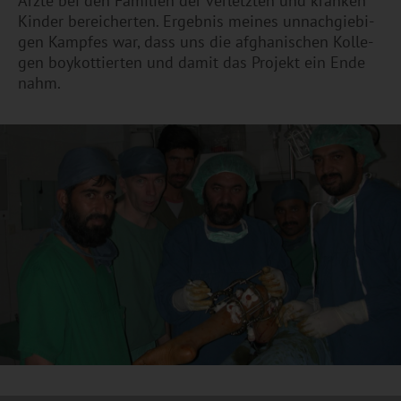
Ärzte bei den Fa­mi­li­en der ver­letz­ten und kran­ken
Kin­der be­rei­cher­ten. Er­geb­nis mei­nes un­nach­gie­bi­
gen Kamp­fes war, dass uns die af­gha­ni­schen Kol­le­
gen boy­kot­tier­ten und damit das Pro­jekt ein Ende
nahm.