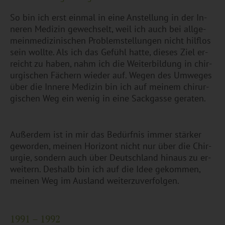
So bin ich erst ein­mal in eine An­stel­lung in der In­
ne­ren Me­di­zin ge­wech­selt, weil ich auch bei all­ge­
mein­me­di­zi­ni­schen Pro­blem­stel­lun­gen nicht hilf­los
sein woll­te. Als ich das Ge­fühl hatte, die­ses Ziel er­
reicht zu haben, nahm ich die Wei­ter­bil­dung in chir­
ur­gi­schen Fä­chern wie­der auf. Wegen des Um­we­ges
über die In­ne­re Me­di­zin bin ich auf mei­nem chir­ur­
gi­schen Weg ein wenig in eine Sack­gas­se ge­ra­ten.
Au­ßer­dem ist in mir das Be­dürf­nis immer stär­ker
ge­wor­den, mei­nen Ho­ri­zont nicht nur über die Chir­
ur­gie, son­dern auch über Deutsch­land hin­aus zu er­
wei­tern. Des­halb bin ich auf die Idee ge­kom­men,
mei­nen Weg im Aus­land wei­ter­zu­ver­fol­gen.
1991 – 1992