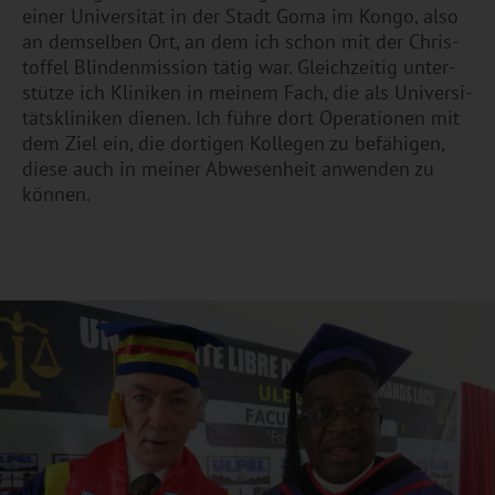
einer Uni­ver­si­tät in der Stadt Goma im Kongo, also
an dem­sel­ben Ort, an dem ich schon mit der Chris­
tof­fel Blin­den­mis­si­on tätig war. Gleich­zei­tig un­ter­
stüt­ze ich Kli­ni­ken in mei­nem Fach, die als Uni­ver­si­
täts­kli­ni­ken die­nen. Ich führe dort Ope­ra­tio­nen mit
dem Ziel ein, die dor­ti­gen Kol­le­gen zu be­fä­hi­gen,
diese auch in mei­ner Ab­we­sen­heit an­wen­den zu
kön­nen.