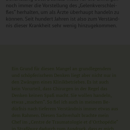
noch immer die Vor­stel­lung des „Ge­lenk­ver­schlei­
ßes“ her­hal­ten, um als Ärzte über­haupt han­deln zu
kön­nen. Seit hun­dert Jah­ren ist also zum Ver­ständ­
nis die­ser Krank­heit sehr wenig hin­zu­ge­kom­men.
Ein Grund für die­sen Man­gel an grund­le­gen­dem
und schöp­fe­ri­schem Den­ken liegt aber nicht nur in
den Zwän­gen eines Kli­nik­be­trie­bes. Es ist auch
kein Vor­ur­teil, dass Chir­ur­gen in der Regel das
Den­ken kei­nen Spaß macht. Sie wol­len han­deln,
etwas „ma­chen“. So fiel ich auch in mei­nem Be­
dürf­nis nach tie­fe­rem Ver­ständ­nis immer etwas aus
dem Rah­men. Die­sen Sach­ver­halt brach­te mein
Chef im „Cent­re de Trau­ma­to­lo­gie et d’Or­thopé­die“
in Straßburg da­durch zum Aus­druck, dass er mich