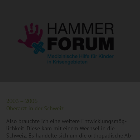
2003 – 2006
Ober­arzt in der Schweiz
Also brauch­te ich eine wei­te­re Ent­wick­lungs­mög­
lich­keit. Diese kam mit einem Wech­sel in die
Schweiz. Es han­del­te sich um die or­tho­pä­di­sche Ab­